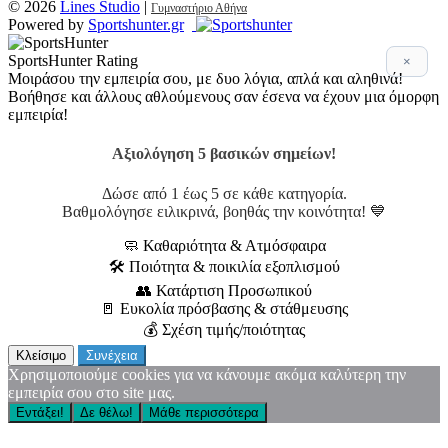
© 2026
Lines Studio
|
Γυμναστήριο Αθήνα
Powered by
Sportshunter.gr
SportsHunter Rating
×
Μοιράσου την εμπειρία σου, με δυο λόγια, απλά και αληθινά!
Βοήθησε και άλλους αθλούμενους σαν έσενα να έχουν μια όμορφη
εμπειρία!
Αξιολόγηση 5 βασικών σημείων!
Δώσε από 1 έως 5 σε κάθε κατηγορία.
Βαθμολόγησε ειλικρινά, βοηθάς την κοινότητα! 💙
🧼 Καθαριότητα & Ατμόσφαιρα
🛠 Ποιότητα & ποικιλία εξοπλισμού
👥 Κατάρτιση Προσωπικού
🚪 Ευκολία πρόσβασης & στάθμευσης
💰 Σχέση τιμής/ποιότητας
Κλείσιμο
Συνέχεια
Χρησιμοποιούμε cookies για να κάνουμε ακόμα καλύτερη την
εμπειρία σου στο site μας.
Εντάξει!
Δε θέλω!
Μάθε περισσότερα